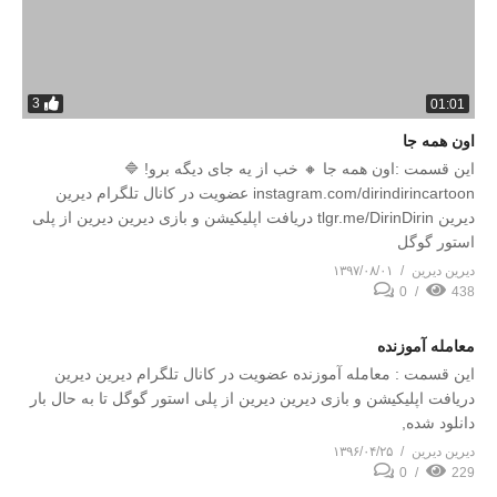
3
01:01
اون همه جا
این قسمت :اون همه جا 🔸 خب از یه جای دیگه برو! 🔷
instagram.com/dirindirincartoon عضویت در کانال تلگرام دیرین
دیرین tlgr.me/DirinDirin دریافت اپلیکیشن و بازی دیرین دیرین از پلی
استور گوگل
دیرین دیرین
۱۳۹۷/۰۸/۰۱
0
438
معامله آموزنده
این قسمت : معامله آموزنده عضویت در کانال تلگرام دیرین دیرین
دریافت اپلیکیشن و بازی دیرین دیرین از پلی استور گوگل تا به حال بار
دانلود شده,
دیرین دیرین
۱۳۹۶/۰۴/۲۵
0
229