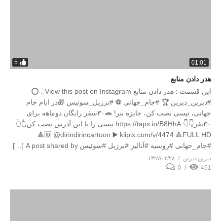
5
01:01
هدر دادن منابع
این قسمت : هدر دادن منابع View this post on Instagram . ⭕️
#دیرین_دیرین 🏆 #جام_جهانی ⚽️ #برزیل_سوئیس 🎁در ایام جام
جهانی، تپسی نصب کن، جایزه ببر! 🚗۳۰سفر رایگان دوماهه برای
۳۰نفر👇👇 https://taps.io/B8HhA تپسی را با این آدرس نصب کن👆👆
🆔 @dirindirincartoon ▶️ klipix.com/v/4474 🔺FULL HD🔺
#جام_جهانی #روسیه #آنالیز #برزیل #سوئیس A post shared by […]
دیرین دیرین
۱۳۹۷/۰۳/۲۸
0
451