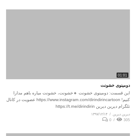
01:01
دومینوی خشونت
این قسمت: دومینوی خشونت 🔸خشونت، خشونت میاره باهم مدارا
کنیم! https://www.instagram.com/dirindirincartoon عضویت در کانال
تلگرام دیرین دیرین https://t.me/dirindirin
دیرین دیرین
۱۳۹۷/۱۲/۱۴
0
305