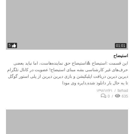
5
01:01
استیضاح
این قسمت :استیضاح 🔺استیضاح حق نماینده‌هاست، اما نباید بعضی
حرف‌های غیر کارشناسی بشه مبنای استیضاح! عضویت در کانال تلگرام
دیرین دیرین دریافت اپلیکیشن و بازی دیرین دیرین از پلی استور گوگل
تا به حال بار دانلود شده,دایره وی مودا
۱۳۹۶/۱۲/۲۱
farhad
0
635