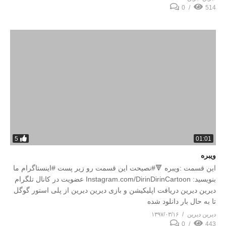
0
514
5
01:01
ویبره
این قسمت :ویبره 🔻#نصیحت این قسمت رو زیر پست #اینستاگرام ما
بنویسید: Instagram.com/DirinDirinCartoon عضویت در کانال تلگرام
دیرین دیرین دریافت اپلیکیشن و بازی دیرین دیرین از پلی استور گوگل
تا به حال بار دانلود شده
دیرین دیرین
۱۳۹۷/۰۳/۱۶
0
443