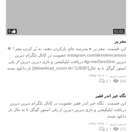
6
01:01
مغز پر
این قسمت :مغز پر 🔸مدرسه جایِ بازکردن ذهنه، نه پُر کردن مغز ! 🔷
instagram.com/dirindirincartoon عضویت در کانال تلگرام دیرین
دیرین tlgr.me/DirinDirin دریافت اپلیکیشن و بازی دیرین دیرین از پلی
استور گوگل تا به حال]ddownload_count id=”12635″] بار دانلود شده
دیرین دیرین
۱۳۹۷/۰۷/۰۲
0
545
نگاه خیر اندر فقیر
این قسمت : نگاه خیر اندر فقیر عضویت در کانال تلگرام دیرین دیرین
دریافت اپلیکیشن و بازی دیرین دیرین از پلی استور گوگل تا به حال بار
دانلود شده,
دیرین دیرین
۱۳۹۶/۰۲/۲۸
0
172