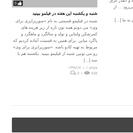
و آنقدر غرق
0
ی‌رود … از
شنبه و یکشنبه این هفته در فیلمو ببینید
شنبه در فیلیمو قسمتی به نام «سورپرایزی برای
وی» می دونم همه تون تازه از زیر هزینه های
کمرشکن ولنتاین و تولد و سالگرد و ماهگرد و
پاگرد میاین. برای همین یه قسمت آماده کردیم که
مربوط به تهیه کادو باشه. «سورپرایزی برای وی»
رو می تونین شنبه از فیلیمو ببینید. یکشنبه هم با
سه […]
۱۳۹۹/۱۲/۰۱
poya
0
438