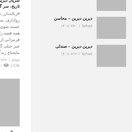
سریال دیرین
تاریخ، سر 
#زباله‌دان_ت
دیرین دیرین – محاسن
رواداری، ست
۱۴۰۱/۰۶/۲۰
farhad
خسته شوی، ق
همه قصه را 
قرمزانی از 
چیز خیلی گ
دیرین دیرین – صندلی
مایحتاج زند
۱۴۰۱/۰۶/۱۲
farhad
۰۲/۲۶
poya
1.53K