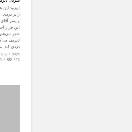
سریال دیرین
اپیزود این ه
ژانر دزدی، 
و پسر آقای 
این قرار است
شهر می‌شود.
تعریف می‌کند
دزدی کند. م
۰۱/۱۸
poya
0
806