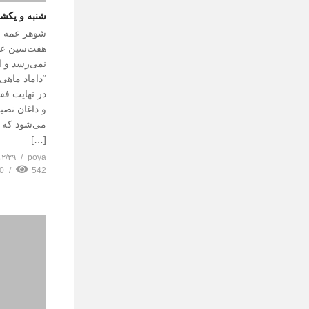
شنبه و یکشنب
شوهر عمه ما
هفت‌سین عید
نمی‌رسد و از
“داماد ماه
در نهایت ف
و داغان نصی
می‌شود که ت
[…]
۱۲/۲۹
poya
0
542