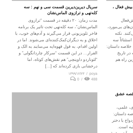
بیش فعال ،
سریال دیرین‌دیرین قسمت سی و نهم : سه
کله‌تهی و ترازوی الماس‌نشان
‌فعال
مدت زمان: ۲۰ دقیقه در قسمت “ترازوی
ن‌های بی‌مورد،
الماس‌نشان”، سه کله‌تهی تحت تاثیر یک برنامه
کنند. نکته
فاخر تلویزیونی قرار می‌گیرند و آدم‌های خوب، با
تثنائاً سه
اخلاق و به دیگران‌کمک‌کننده‌ای می‌شوند. اما در
 خلاصه داستان:
اولین اقدام، به قول قهوه‌ایه می‌سابند به الک و
در تاریخ
الفرار… در این قسمت “سرکار چاردانگولی” و
ین راه هم
“لئوناردو داوینچی” هم نقش‌های کوتاه، اما
درخشانی بازی کرده‌اند که […]
۱۳۹۹/۱۲/۲۳
poya
0
488
 قصه عشق
ی، علمی،
 دقیقه خلاصه داستان:
اج با دختر
یه است.