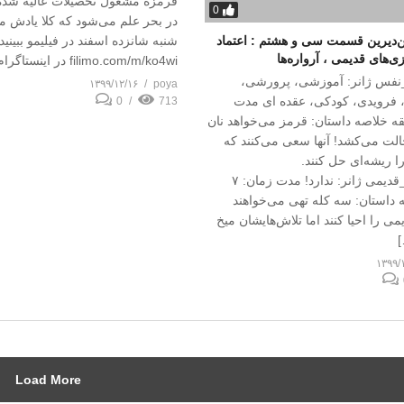
قرمزه مشغول تحصیلات عالیه شده 
0
در بحر علم می‌شود که کلا یادش م
ن‌دیرین قسمت سی و هشتم : اعتماد
شنبه شانزده اسفند در فیلیمو ببینید
ی‌های قدیمی ، آرواره‌ها
filimo.com/m/ko4wi در اینستاگرام به ما […]
_نفس ژانر: آموزشی، پرورشی،
۱۳۹۹/۱۲/۱۶
poya
 فرویدی، کودکی، عقده ای مدت
0
713
 ۷ دقیقه خلاصه داستان: قرمز می‌خواهد نان
الت می‌‌کشد! آنها سعی می‌کنند که
 ریشه‌ای حل کنند.
#بازی_های_قدیمی ژانر: ندارد! مدت زمان: ۷
 داستان: سه کله تهی می‌خواهند
می را احیا کنند اما تلاش‌هایشان میخ
]
۱۳۹۹/
Load More