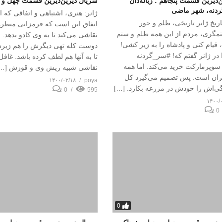
‌دیرین قسمت پنجاهم : زباله‌دان
سریال دیرین‌دیرین قسمت چهل و نهم
گردنه، شهر ماضی
ژانر: هنری، اشتباهی و اتفاقی که اف
اریخ ژانر تاریخی، ظلم و جور
اتفاق این است که قرمزانی منظره 
مگری، مردم از این همه ظلم و ستم
نقاشی می‌کند تا به وی کادو بدهد. 
یام کنی و پادشاه را به زیر کشی!
دوست کله تهی‌ دیگرش را هم زیرش
در ژانر گفتم که! #سر_گردنه
تا به آنها هم لطف کرده باشد. غافل 
سوپرمارکت خرید می‌کند. اما همه
نقاشی شبیه ریش وی و قوزش […
ران است. پس تصمیم می‌گیرد کل
۱۴۰۰/۰۲/۱۸
poya
گی‌اش را خودش در مزرعه بکارد. […]
0
595
۱۴۰۰/
0
0