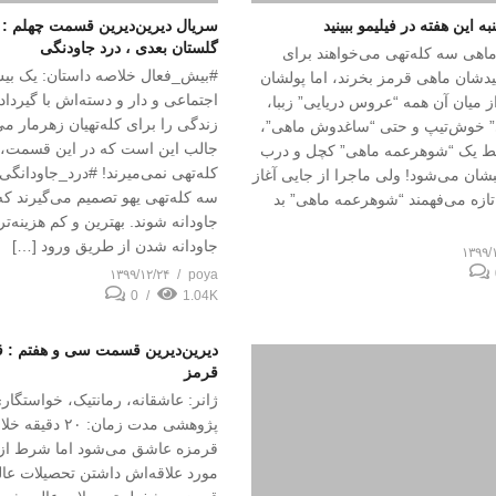
ه این هفته در فیلیمو ببینید
سریال دیرین‌دیرین قسمت چهلم : 
گلستان بعدی ، درد جاودنگی
هی سه کله‌تهی می‌خواهند برای
#بیش_فعال خلاصه داستان: یک بیش
شان ماهی قرمز بخرند، اما پولشان
اجتماعی و دار و دسته‌اش با گیرداد
 میان آن همه “عروس‌ دریایی” زببا،
زندگی را برای کله‌تهیان زهرمار می‌
ی” خوش‌تیپ و حتی “ساغدوش ماهی”،
جالب این است که در این قسمت، اس
قط یک “شوهرعمه ماهی” کچل و درب
کله‌تهی نمی‌میرند! #درد_جاودانگی
بشان می‌شود! ولی ماجرا از جایی آغاز
سه کله‌تهی یهو تصمیم می‌گیرند که 
ازه می‌فهمند “شوهرعمه ماهی” بد
جاودانه شوند. بهترین و کم هزینه‌تر
جاودانه شدن از طریق ورود […]
۱۳۹۹/
۱۳۹۹/۱۲/۲۴
poya
0
1.04K
دیرین‌دیرین قسمت سی و هفتم :
قرمز
ژانر: عاشقانه، رمانتیک، خواستگار
پژوهشی مدت زمان: ۲۰
قرمزه عاشق می‌شود اما شرط ازدو
مورد علاقه‌اش داشتن تحصیلات عال