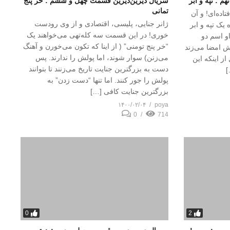
 : تپه و ابر
سریال دیرین‌دیرین قسمت چهل و ششم : خر پنج
تمانی
تاده‌ای! و آن
ژانر جنایی، پلیسی، اقتصادی و از وی رودست
یک تپه و ابر
خوری! در این قسمت سه کله‌تهی می‌خواهند یک
او اسم دو
“خر پنج تومنی” ( از اینا که تکون می‌خورن و آهنگ
 امضا می‌زند
می‌زنن) سوار شوند، اما پولش را ندارند. پس
از اینکه این
دست به بزرگترین جنایت تاریخ می‌زنند تا بتوانند
]
پولش را جور کنند. اما تنها “دست زدن” به
بزرگترین جنایت کافی […]
۱۴۰۰/۰۲/۰۴
poya
0
714
0
2