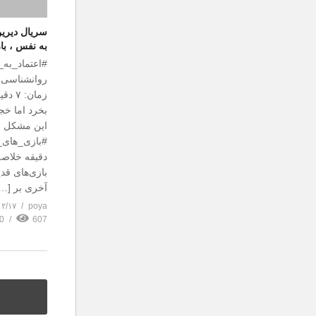
سریال دیری
به نفس ، باز
#اعتماد_به
روانشناسی،
زمان:
بخرد اما خج
این مشکل را
دقیقه خلاصه
بازی‌های قدی
آخری بر […
۱۲/۱۷
poya
0
607