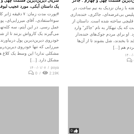
‌دیرین قسمت چهل و چهارم : جاکر
سریال دیرین‌دیرین قسمت چهل و 
یک داستان آبکی، مورد عجیب لبو
فته با زمان نزدیک به نیم ساعت، در
#پورت مدت زمان: ۷ دقیقه 
پلیس بی‌عرضه‌ای، جاکری، خنده‌داری
سوءاستفادی، آقای میرزایی‌ای، پو
قلیچی ساخته شده است. داستان از
عمل رسی. در این آیتم، سه کله‌ته
 که یک تبهکار به نام “جاکر” وارد
می‌گیرند یک کارواش بزنند تا از شس
 او برای مردم جوک‌های خنده‌دار
خودروی دیرین‌دیرین پول دربیاورند. 
 تا بخندند، شل بشوند تا از آن‌ها
میرزایی که تنها خودروی دیرین‌درین
ردم هم […]
مشکلی ندارد! این وسط یک کلاغ 
۱۴۰۰/
مشکل دارد. […]
۱۴۰۰/۰۱/۰۷
poya
0
2.19K
0