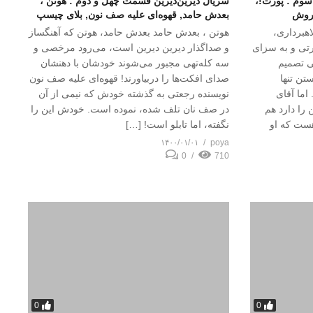
سوم : پورت!،
سریال دیرین‌دیرین قسمت چهل و دوم : هوتن ،
فروش
بعدش حامد, قهوه‌ای علیه صف نون, بلای چیسپ
ژانر کلاهبرداری،
هوتن ، بعدش حامد بعدش حامد، هوتن که آهنگساز
رتی و به سزای
و صداگذار دیرین‌ دیرین است، می‌رود مرخصی و
ی تصمیم
سه کله‌تهی مجبور می‌شوند خودشان با دهنشان
تن تنها
صدای افکت‌ها را دربیاورند! قهوه‌ای علیه صف نون
اما آقای
نویسنده رجعتی به گذشته‌ خودش که نیمی از آن
 را دارد هم
در صف نان تلف شده، نموده است. خودش این را
هست که او
نگفته، اما تابلو است! […]
۱۴۰۰/۰۱/۰۱
poya
0
710
0
0