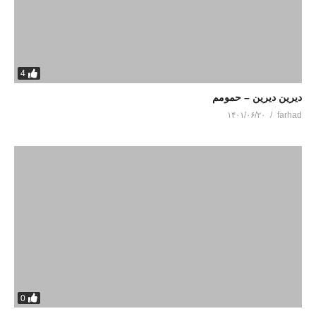
4
دیرین دیرین – حمومم
۱۴۰۱/۰۶/۲۰
farhad
0