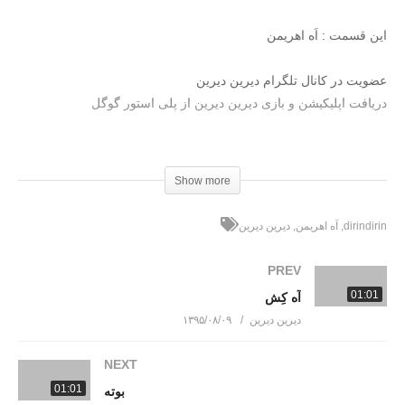
این قسمت : اَه اهریمن
عضویت در کانال تلگرام دیرین دیرین
دریافت اپلیکیشن و بازی دیرین دیرین از پلی استور گوگل
تا به حال 11,899 بار دانلود شده
بـرای دانلود کـلیـــک کنـیـد
Show more
(Visited 430 times, 1 visits today)
dirindirin
اَه اهریمن
دیرین دیرین
PREV
01:01
آه کِش
دیرین دیرین
۱۳۹۵/۰۸/۰۹
NEXT
01:01
بوته