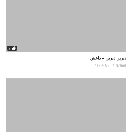
2
دیرین دیرین – داعش
۱۴۰۱/۰۶/۱۰
farhad