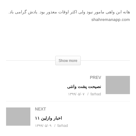
هانه ابن واهی مامور نبود ولی اکثر اوقات معذور بود. یادش گرامی باد.
shahremanapp.com
در اینستاگرام به ما بپیوندید: instagram.com/dirindirincartoon
Show more
عضویت در کانال تلگرام دیرین دیرین https://t.me/dirindirin
بـرای دانلود کـلیـــک کنـیـد
PREV
نصیحت پشت وانتی
(Visited 460 times, 1 visits today)
۱۳۹۹/۰۵/۰۷
farhad
NEXT
اخبار وازلین ۱۱
۱۳۹۹/۰۵/۰۹
farhad