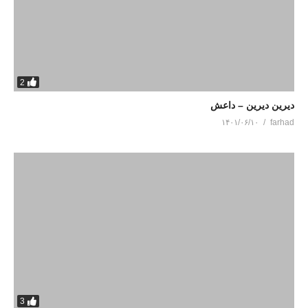
2
دیرین دیرین – داعش
۱۴۰۱/۰۶/۱۰
farhad
3