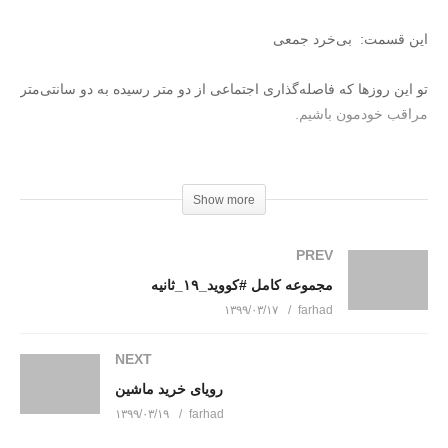
این قسمت: بی‌خرد جمعی
تو این روزها که فاصله‌گذاری اجتماعی از دو متر رسیده به دو سانتی‌متر
مراقب خودمون باشیم.
در اینستاگرام به ما بپیوندید: instagram.com/dirindirincartoon
Show more
عضویت در کانال تلگرام دیرین دیرین https://t.me/dirindirin
بـرای دانلود کـلیـــک کنـیـد
PREV
مجموعه کامل #کووید_۱۹_ثانیه
(Visited 857 times, 1 visits today)
۱۳۹۹/۰۳/۱۷
farhad
NEXT
رویای خرید ماشین
۱۳۹۹/۰۳/۱۹
farhad