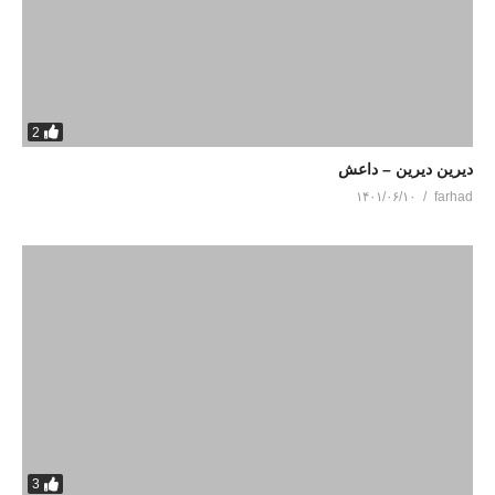
2
دیرین دیرین – داعش
۱۴۰۱/۰۶/۱۰
farhad
3