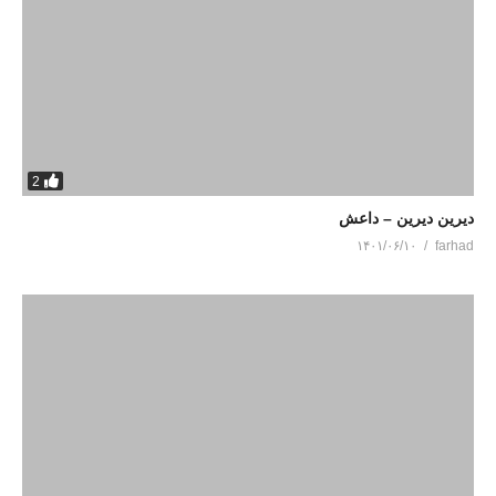
2
دیرین دیرین – داعش
۱۴۰۱/۰۶/۱۰
farhad