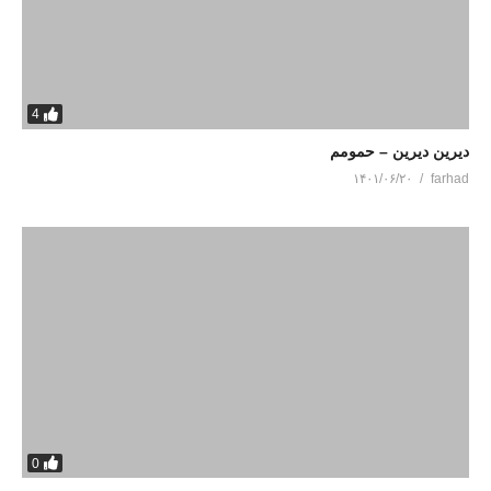
4
دیرین دیرین – حمومم
۱۴۰۱/۰۶/۲۰
farhad
0