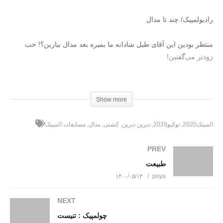
رادیولمپیک/ چند تا مدال
منتظر بودین این آقای طبل شادانه ما بمیره بعد مدال بیارین؟! خب
زودتر می‌گفتین!
Show more
در اینستاگرام به ما بپیوندید: instagram.com/dirindirincartoon
المپیک2020
توکیو2020
دیرین دیرین
کشتی
مدال
مسابقات المپیک
عضویت در کانال تلگرام دیرین دیرین https://t.me/dirindirin
PREV
بـرای دانلود کـلیـــک کنـیـد
طبیعت
(Visited 307 times, 1 visits today)
۱۴۰۰/۰۵/۱۳
poya
NEXT
چولمپیک : تنیست