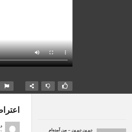
اعترا
دی
دیرین دیرین – من آمده‌ام
eos