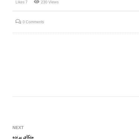
7 Likes
230 Views
فرش مشترک
قاند
0 Comments
NEXT
متکای پرنده