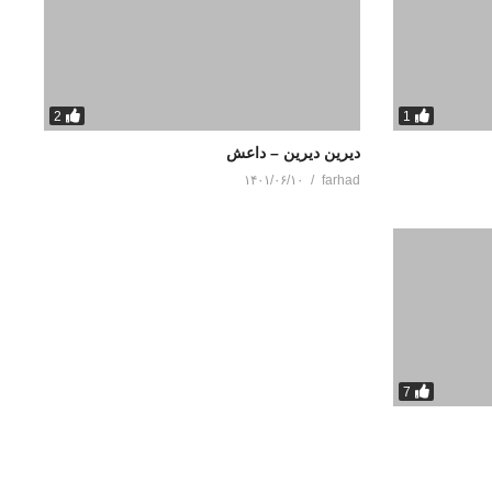
2
1
دیرین دیرین – داعش
۱۴۰۱/۰۶/۱۰
farhad
7