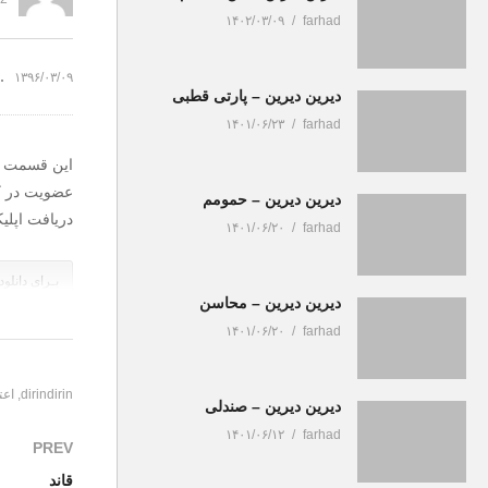
امر خیر
فقر
۱۴۰۲/۰۳/۰۹
farhad
۱۳۹۶/۰۳/۰۹
دیرین دیرین – پارتی قطبی
۱۴۰۱/۰۶/۲۳
farhad
این قسمت :
عضویت در کا
دیرین دیرین – حمومم
دریافت اپلی
۱۴۰۱/۰۶/۲۰
farhad
بـرای دانلود
دیرین دیرین – محاسن
(Visited 230 times, 1 visits today)
۱۴۰۱/۰۶/۲۰
farhad
dirindirin
اعت
دیرین دیرین – صندلی
۱۴۰۱/۰۶/۱۲
farhad
PREV
قاند