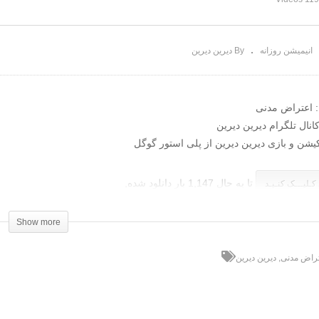
 فروشی
آنپول
انیمیشن روزانه
By دیرین دیرین
 اعتراض مدنی
نال تلگرام دیرین دیرین
کیشن و بازی دیرین دیرین از پلی استور گوگل
تا به حال 1,147 بار دانلود شده,
 کـلیـــک کنـیـد
Show more
راض مدنی
دیرین دیرین