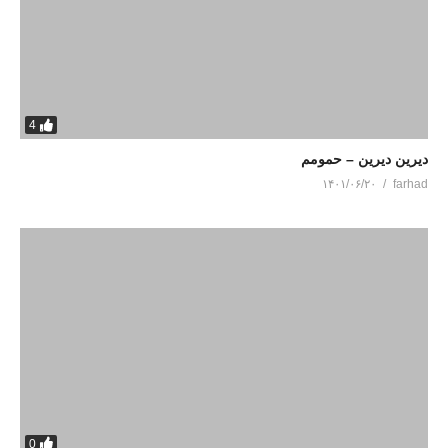
4
دیرین دیرین – حمومم
۱۴۰۱/۰۶/۲۰
farhad
0