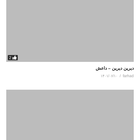
2
دیرین دیرین – داعش
۱۴۰۱/۰۶/۱۰
farhad