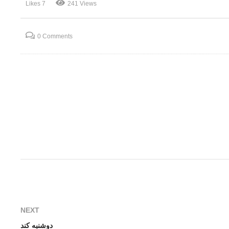
7 Likes
241 Views
سر درگمان
شکار ماموت
0 Comments
NEXT
دوشنبه کند