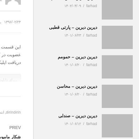
پیش بینی زلزله
چپ
۱۴۰۲/۰۳/۰۹
farhad
۱۳۹۶/۰۲/۲۴
دیرین دیرین – پارتی قطبی
۱۴۰۱/۰۶/۲۳
farhad
این قسمت :
عضویت در کا
دیرین دیرین – حمومم
دریافت اپلی
۱۴۰۱/۰۶/۲۰
farhad
بـرای دانلود
دیرین دیرین – محاسن
(Visited 241 times, 1 visits today)
۱۴۰۱/۰۶/۲۰
farhad
dirindirin
انت
دیرین دیرین – صندلی
۱۴۰۱/۰۶/۱۲
farhad
PREV
شکار مامو