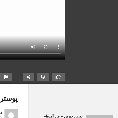
پوستر-ew
دی
دیرین دیرین – من آمده‌ام
eos