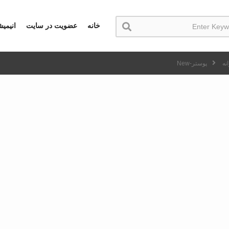
خانه
عضویت در سایت
انیمی
نه
پوستر-New