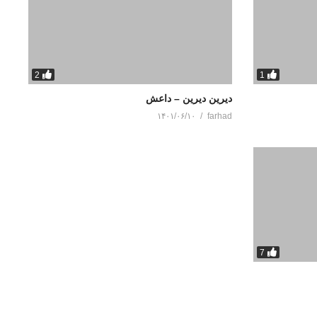
2
1
دیرین دیرین – داعش
۱۴۰۱/۰۶/۱۰
farhad
7