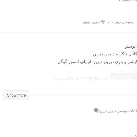
 راست
تکرار
انیمیشن روزانه
By دیرین دیرین
پوستر
نال تلگرام دیرین دیرین
کیشن و بازی دیرین دیرین از پلی استور گوگل
تا به حال 1,116 بار دانلود شده,
 کـلیـــک کنـیـد
Show more
خابات
پوستر
دیرین درین
ت