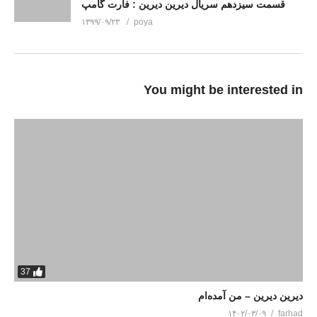
قسمت سیزدهم سریال دیرین دیرین : فارت گامپ
۱۳۹۹/۰۹/۲۳
poya
You might be interested in
37
دیرین دیرین – من آمده‌ام
۱۴۰۲/۰۳/۰۹
farhad