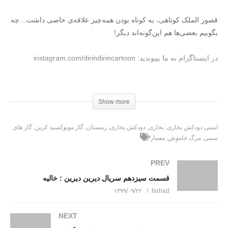
قصور الملک کوتاهی، به کوتاه بودن همه‌چیز علاقه‌ی خاصی داشت…چه
بگوییم بعضی‌ها هم این‌گونه‌اند دیگر!
در اینستاگرام به ما بپیوندید: instagram.com/dirindirincartoon
عضویت در کانال تلگرام دیرین دیرین https://t.me/dirindirin
Show more
بـرای دانلود کـلیـــک کنـیـد
(Visited 345 times, 1 visits today)
ایمنی دودکش بخاری
بخاری
دودکش بخاری
زمستان
گاز مونوکسید کربن
گاز های
سمی
مرگ خاموش
معمار
PREV
قسمت سیزدهم سریال دیرین دیرین : خالیه
۱۳۹۹/۰۹/۲۲
farhad
NEXT