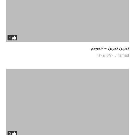
4
دیرین دیرین – حمومم
۱۴۰۱/۰۶/۲۰
farhad
0