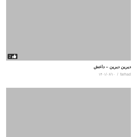
2
دیرین دیرین – داعش
۱۴۰۱/۰۶/۱۰
farhad