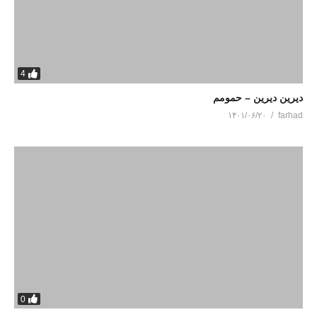
4
دیرین دیرین – حمومم
۱۴۰۱/۰۶/۲۰
farhad
0