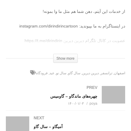
از خدمات این آیتم، دهن شما هم مثل ما وا بمونه!
در اینستاگرام به ما بپیوندید: instagram.com/dirindirincartoon
عضویت در کانال تلگرام دیرین دیرین https://t.me/dirindirin
بـرای دانلود کـلیـــک کنـیـد
Show more
(Visited 1,167 times, 1 visits today)
اصفهان
ترانسفر
دیرین دیرین
سال گاو
سال نو
عید
فرودگاه
PREV
چهره‌های ماندگاو – گاومیس
۱۴۰۰/۰۱/۰۳
poya
NEXT
آمیگاو – سال گاو