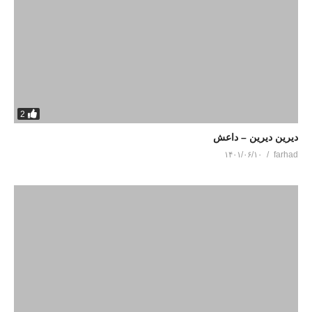
2
دیرین دیرین – داعش
۱۴۰۱/۰۶/۱۰
farhad