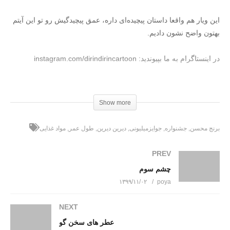
این ویار هم واقعا داستان پیچیده‌ای داره، عمق پیچیدگیش رو تو این آیتم
بهتون واضح نشون دادیم.
در اینستاگرام به ما بپیوندید: instagram.com/dirindirincartoon
عضویت در کانال تلگرام دیرین دیرین https://t.me/dirindirin
Show more
بـرای دانلود کـلیـــک کنـیـد
(Visited 1,935 times, 1 visits today)
برنج محسن
جشنواره
جوایزمیلیونی
دیرین دیرین
طول عمر
مواد غذایی
PREV
چشم سوم
۱۳۹۹/۱۱/۰۲
poya
NEXT
عطر های سخن گو