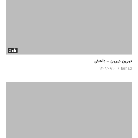
2
دیرین دیرین – داعش
۱۴۰۱/۰۶/۱۰
farhad