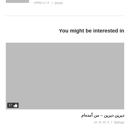
۱۳۹۹/۱۱/۰۳
poya
You might be interested in
37
دیرین دیرین – من آمده‌ام
۱۴۰۲/۰۳/۰۹
farhad