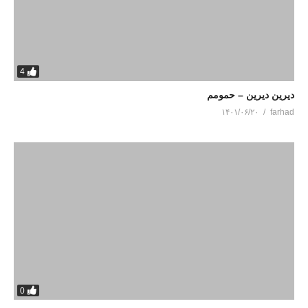
4
دیرین دیرین – حمومم
۱۴۰۱/۰۶/۲۰
farhad
0